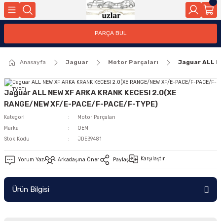
Geri Dön
PARÇA BUL
ar
Anasayfa
Jaguar
Motor Parçaları
Jaguar ALL 
nleri
Jaguar ALL NEW XF ARKA KRANK KECESI 2.0(XE
RANGE/NEW XF/E-PACE/F-PACE/F-TYPE)
Kategori
Motor Parçaları
Marka
OEM
Stok Kodu
JDE39481
Karşılaştır
Yorum Yaz
Arkadaşına Öner
Paylaş
Ürün Bilgisi