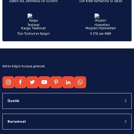
256bit SSL Sertifikası ile Güvenli
Tüm Kredi Kartlarına 12 Taksit
Ürün fiyatı diğer sitelerden daha pahalı.
Bu ürüne benzer farklı alternatifler olmalı.
Kargo Teslimat
Müşteri Hizmetleri
Tüm Türkiye’ye Kargo!
0 212 xxx 4569
Gönder
Adres bilgisi buraya gelecek.
Üyelik
Kurumsal