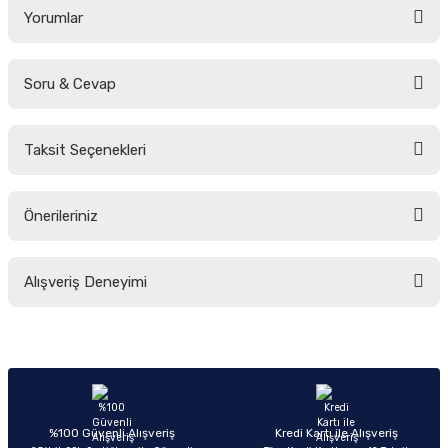
Yorumlar
Soru & Cevap
Bu ürüne ilk yorumu siz yapın!
Taksit Seçenekleri
Yorum Yaz
Ürün hakkında henüz soru sorulmamış.
Önerileriniz
Soru Sor
Bu ürünün fiyat bilgisi, resim, ürün açıklamalarında ve diğer konularda
Alışveriş Deneyimi
yetersiz gördüğünüz noktaları öneri formunu kullanarak tarafımıza
iletebilirsiniz.
Görüş ve önerileriniz için teşekkür ederiz.
Sitemize ilk yorumu siz yapın!
Ürün resmi kalitesiz, bozuk veya görüntülenemiyor.
Ürün açıklamasında eksik bilgiler bulunuyor.
Deneyimini Paylaş
Ürün bilgilerinde hatalar bulunuyor.
%100 Güvenli Alışveriş
Kredi Kartı ile Alışveriş